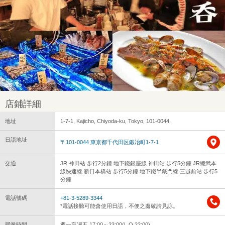
店鋪詳細
地址
1-7-1, Kajicho, Chiyoda-ku, Tokyo, 101-0044
日語地址
〒101-0044 東京都千代田区鍛冶町1-7-1
交通
JR 神田站 步行2分鐘 地下鐵銀座線 神田站 步行5分鐘 JR總武本
線快速線 新日本橋站 步行5分鐘 地下鐵半藏門線 三越前站 步行5
分鐘
電話號碼
+81-3-5289-3344
*電話接聽可能會使用日語，不便之處敬請見諒。
營業時間
週一至週五 17:00～23:00(L.O.22:00)