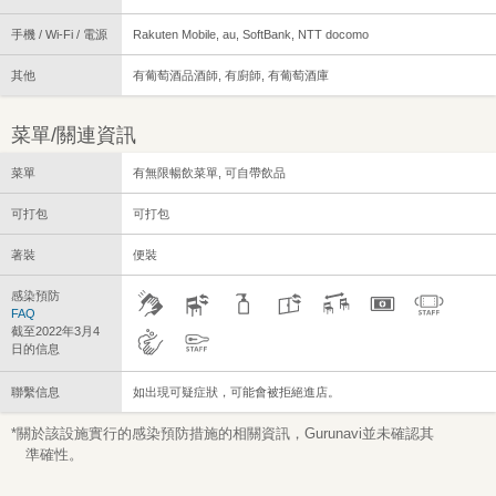
手機 / Wi-Fi / 電源
Rakuten Mobile, au, SoftBank, NTT docomo
其他
有葡萄酒品酒師, 有廚師, 有葡萄酒庫
菜單/關連資訊
菜單
有無限暢飲菜單, 可自帶飲品
可打包
可打包
著裝
便裝
感染預防
FAQ
截至2022年3月4
日的信息
聯繫信息
如出現可疑症狀，可能會被拒絕進店。
*關於該設施實行的感染預防措施的相關資訊，Gurunavi並未確認其
準確性。