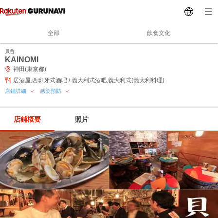
全部
飲食文化
貝呑
KAINOMI
神田(東京都)
居酒屋,西班牙式酒吧 / 義大利式酒吧,義大利式(義大利料理)
店鋪詳細
感染預防
店鋪概要
照片