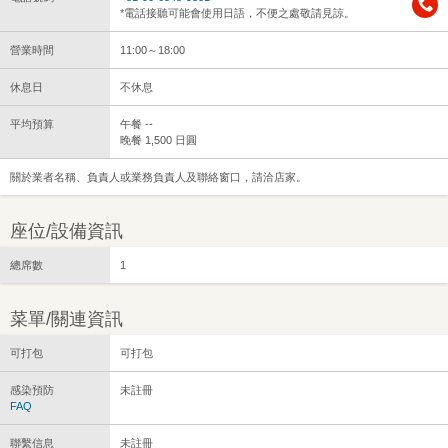
*電話接聽可能會使用日語，不便之處敬請見諒。
營業時間
11:00～18:00
休息日
不休息
平均預算
午餐 --
晚餐 1,500 日圓
關於業者名稱、負責人或業務負責人及聯絡窗口，請洽店家。
座位/設備資訊
總席數
1
菜單/關連資訊
可打包
可打包
感染預防
未註冊
FAQ
聯繫信息
未註冊