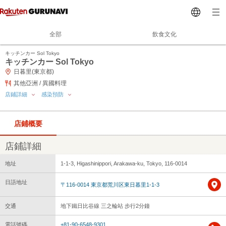
全部
飲食文化
キッチンカー Sol Tokyo
キッチンカー Sol Tokyo
日暮里(東京都)
其他亞洲 / 異國料理
店鋪詳細
感染預防
店鋪概要
店鋪詳細
地址
1-1-3, Higashinippori, Arakawa-ku, Tokyo, 116-0014
日語地址
〒116-0014 東京都荒川区東日暮里1-1-3
交通
地下鐵日比谷線 三之輪站 步行2分鐘
電話號碼
+81-90-6548-9301