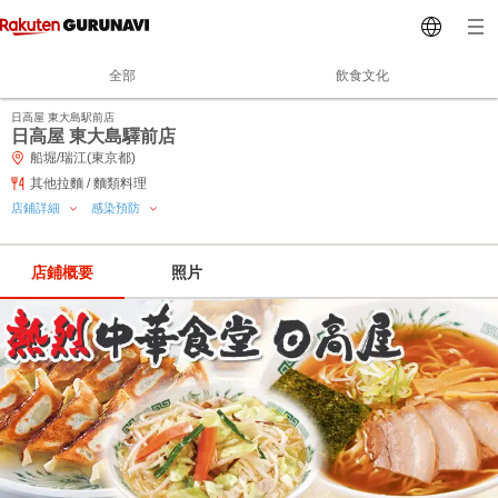
全部
飲食文化
日高屋 東大島駅前店
日高屋 東大島驛前店
船堀/瑞江(東京都)
其他拉麵 / 麵類料理
店鋪詳細
感染預防
店鋪概要
照片