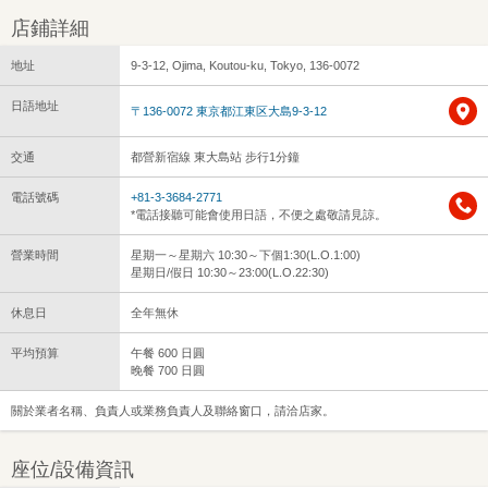
店鋪詳細
地址
9-3-12, Ojima, Koutou-ku, Tokyo, 136-0072
日語地址
〒136-0072 東京都江東区大島9-3-12
交通
都營新宿線 東大島站 步行1分鐘
電話號碼
+81-3-3684-2771
*電話接聽可能會使用日語，不便之處敬請見諒。
營業時間
星期一～星期六 10:30～下個1:30(L.O.1:00)
星期日/假日 10:30～23:00(L.O.22:30)
休息日
全年無休
平均預算
午餐 600 日圓
晚餐 700 日圓
關於業者名稱、負責人或業務負責人及聯絡窗口，請洽店家。
座位/設備資訊