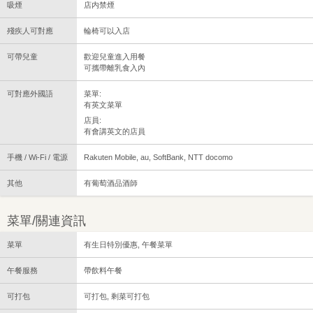
吸煙
店内禁煙
殘疾人可對應
輪椅可以入店
可帶兒童
歡迎兒童進入用餐
可攜帶離乳食入內
可對應外國語
菜單:
有英文菜單
店員:
有會講英文的店員
手機 / Wi-Fi / 電源
Rakuten Mobile, au, SoftBank, NTT docomo
其他
有葡萄酒品酒師
菜單/關連資訊
菜單
有生日特別優惠, 午餐菜單
午餐服務
帶飲料午餐
可打包
可打包, 剩菜可打包