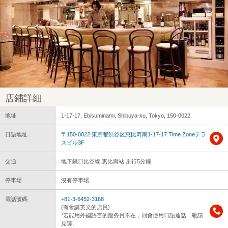
店鋪詳細
地址
1-17-17, Ebisuminami, Shibuya-ku, Tokyo, 150-0022
日語地址
〒150-0022 東京都渋谷区恵比寿南1-17-17 Time Zoneテラ
スビル3F
交通
地下鐵日比谷線 惠比壽站 步行5分鐘
停車場
沒有停車場
電話號碼
+81-3-6452-3168
(有會講英文的店員)
*若能用外國語言的服务員不在，則會使用日語通話，敬請
見諒。