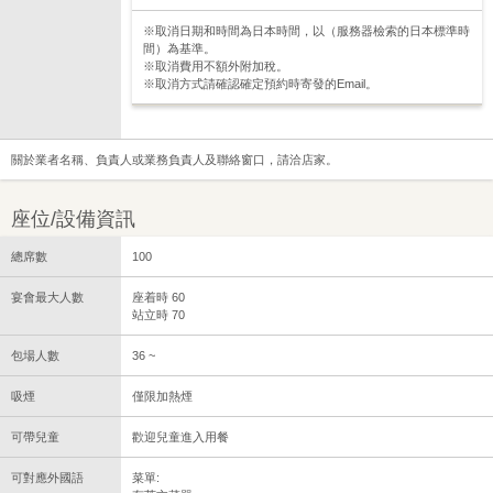
※取消日期和時間為日本時間，以（服務器檢索的日本標準時
間）為基準。
※取消費用不額外附加稅。
※取消方式請確認確定預約時寄發的Email。
關於業者名稱、負責人或業務負責人及聯絡窗口，請洽店家。
座位/設備資訊
總席數
100
宴會最大人數
座着時 60
站立時 70
包場人數
36 ~
吸煙
僅限加熱煙
可帶兒童
歡迎兒童進入用餐
可對應外國語
菜單: