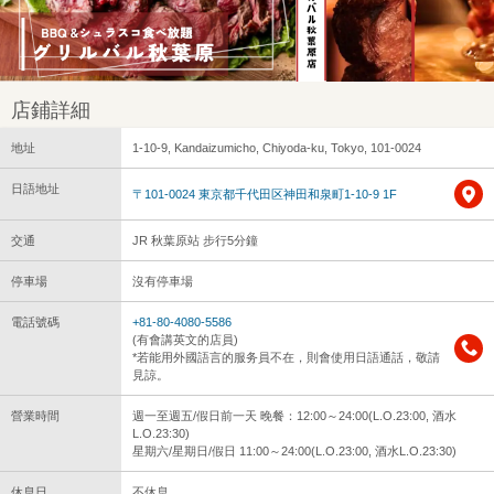
店鋪詳細
地址
1-10-9, Kandaizumicho, Chiyoda-ku, Tokyo, 101-0024
日語地址
〒101-0024 東京都千代田区神田和泉町1-10-9 1F
交通
JR 秋葉原站 步行5分鐘
停車場
沒有停車場
電話號碼
+81-80-4080-5586
(有會講英文的店員)
*若能用外國語言的服务員不在，則會使用日語通話，敬請
見諒。
營業時間
週一至週五/假日前一天 晚餐：12:00～24:00(L.O.23:00, 酒水
L.O.23:30)
星期六/星期日/假日 11:00～24:00(L.O.23:00, 酒水L.O.23:30)
休息日
不休息