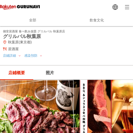
全部
飲食文化
個室居酒屋 食べ飲み放題 グリルバル 秋葉原店
グリルバル秋葉原
秋葉原(東京都)
居酒屋
店鋪詳細
感染預防
店鋪概要
照片