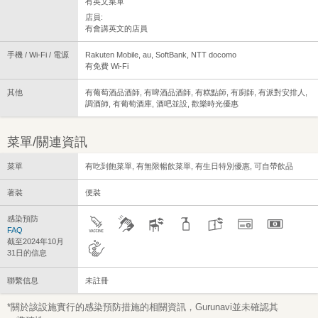
有英文菜單
店員:
有會講英文的店員
手機 / Wi-Fi / 電源
Rakuten Mobile, au, SoftBank, NTT docomo
有免費 Wi-Fi
其他
有葡萄酒品酒師, 有啤酒品酒師, 有糕點師, 有廚師, 有派對安排人,
調酒師, 有葡萄酒庫, 酒吧並設, 歡樂時光優惠
菜單/關連資訊
菜單
有吃到飽菜單, 有無限暢飲菜單, 有生日特別優惠, 可自帶飲品
著裝
便裝
感染預防
FAQ
截至2024年10月
31日的信息
聯繫信息
未註冊
*關於該設施實行的感染預防措施的相關資訊，Gurunavi並未確認其