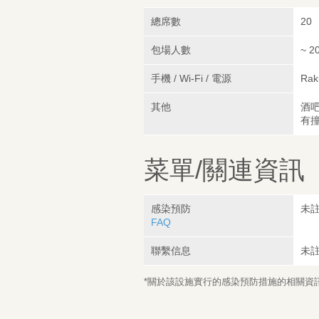
總席數
20
包場人數
~ 2
手機 / Wi-Fi / 電源
Rak
其他
酒
有
菜單/關連資訊
感染預防
未
FAQ
聯繫信息
未
*關於該設施實行的感染預防措施的相關資訊，