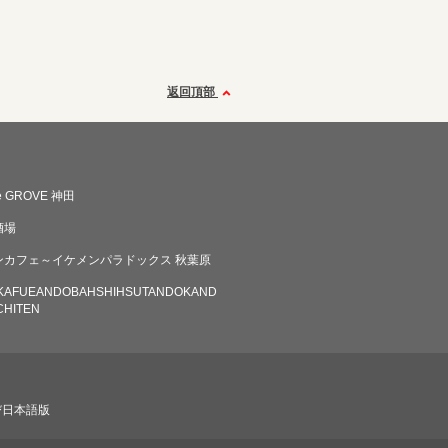
返回頂部
fe GROVE 神田
酒場
ンカフェ～イケメンパラドックス 秋葉原
AKAFUEANDOBAHSHIHSUTANDOKAND
CHITEN
び日本語版