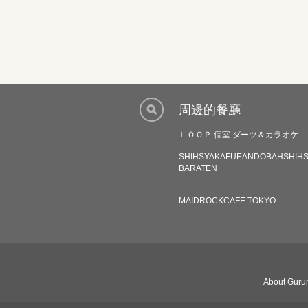
周邊的餐廳
ＬＯＯＰ 個室 ダーツ＆カラオケ
SHIHSYAKAFUEANDOBAHSHIH
BARATEN
MAIDROCKCAFE TOKYO
About Gurun