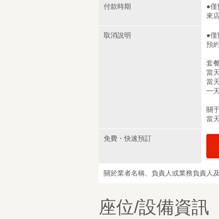
付款時期
●
來
取消說明
●
預
套
當天
當天
一天
關于
當天
免費・快速預訂
關於業者名稱、負責人或業務負責人
座位/設備資訊