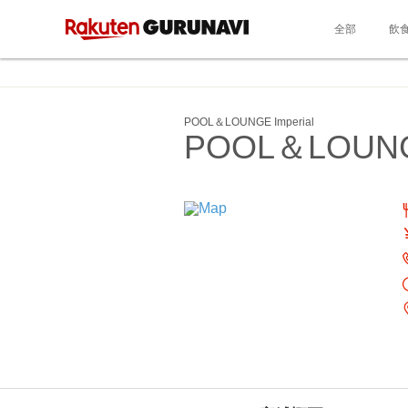
全部
飲
POOL＆LOUNGE Imperial
POOL＆LOUNGE