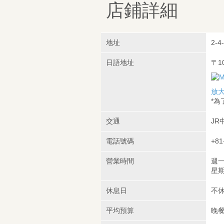
店鋪詳細
地址
2-4
日語地址
〒1
放
*
交通
JR
電話號碼
+81
營業時間
週一
星期
休息日
不
平均預算
晚餐