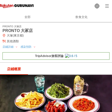
全部
飲食文化
PRONTO 大塚店
PRONTO 大冢店
大塚(東京都)
其他酒類
店鋪詳細
感染預防
TripAdvisor旅客評論
店鋪概要