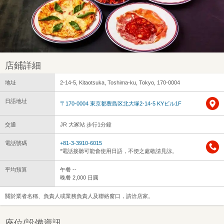
店鋪詳細
地址
2-14-5, Kitaotsuka, Toshima-ku, Tokyo, 170-0004
日語地址
〒170-0004 東京都豊島区北大塚2-14-5 KYビル1F
交通
JR 大冢站 步行1分鐘
電話號碼
+81-3-3910-6015
*電話接聽可能會使用日語，不便之處敬請見諒。
平均預算
午餐 --
晚餐 2,000 日圓
關於業者名稱、負責人或業務負責人及聯絡窗口，請洽店家。
座位/設備資訊