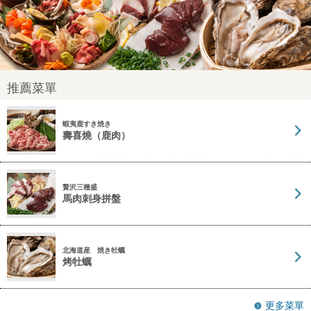
推薦菜單
蝦夷鹿すき焼き
壽喜燒（鹿肉）
贅沢三種盛
馬肉刺身拼盤
北海道産 焼き牡蠣
烤牡蠣
更多菜單