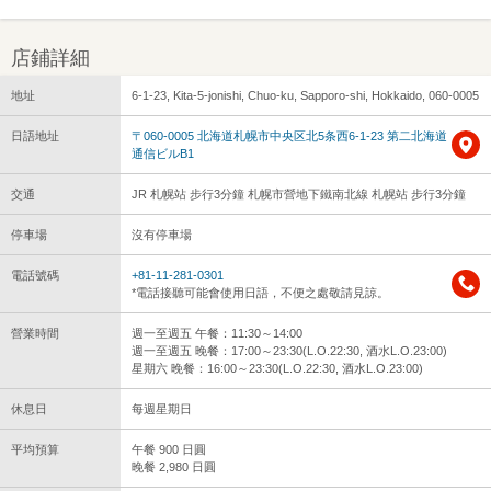
店鋪詳細
地址
6-1-23, Kita-5-jonishi, Chuo-ku, Sapporo-shi, Hokkaido, 060-0005
日語地址
〒060-0005 北海道札幌市中央区北5条西6-1-23 第二北海道
通信ビルB1
交通
JR 札幌站 步行3分鐘 札幌市營地下鐵南北線 札幌站 步行3分鐘
停車場
沒有停車場
電話號碼
+81-11-281-0301
*電話接聽可能會使用日語，不便之處敬請見諒。
營業時間
週一至週五 午餐：11:30～14:00
週一至週五 晚餐：17:00～23:30(L.O.22:30, 酒水L.O.23:00)
星期六 晚餐：16:00～23:30(L.O.22:30, 酒水L.O.23:00)
休息日
每週星期日
平均預算
午餐 900 日圓
晚餐 2,980 日圓