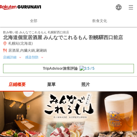
全部
飲食文化
飲み喰い処 みんなでこれるもん 札幌駅西口前店
北海道個室居酒屋 みんなでこれるもん 劄幌驛西口前店
札幌站(北海道)
居酒屋,內臟火鍋,涮涮鍋
店鋪詳細
感染預防
TripAdvisor旅客評論
店鋪概要
菜單
照片