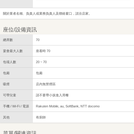
關於業者名稱、負責人或業務負責人及聯絡窗口，請洽店家。
座位/設備資訊
總席數
70
宴會最大人數
座着時 70
包場人數
20 ~ 70
包廂
包廂
吸煙
店內無禁煙區
可帶兒童
請不要帶小孩進入用餐
手機 / Wi-Fi / 電源
Rakuten Mobile, au, SoftBank, NTT docomo
其他
有廚師
菜單/關連資訊