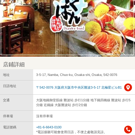
店鋪詳細
地址
3-5-17, Namba, Chuo-ku, Osaka-shi, Osaka, 542-0076
日語地址
〒542-0076 大阪府大阪市中央区難波3-5-17 北極星ビルB1
交通
大阪地鐵御堂筋線 難波站 步行1分鐘 地下鐵四橋線 難波站 步行5
分鐘 近鐵線 大阪難波站 步行2分鐘
停車場
沒有停車場
電話號碼
+81-6-6643-0100
*電話接聽可能會使用日語，不便之處敬請見諒。