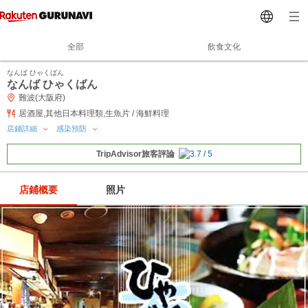
全部
飲食文化
なんば ひゃくばん
なんば ひゃくばん
難波(大阪府)
居酒屋,其他日本料理類,生魚片 / 海鮮料理
店鋪詳細
感染預防
TripAdvisor旅客評論
店鋪概要
照片