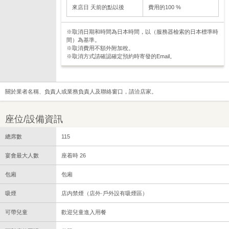
來店日 天前的點以後
費用的100 %
※取消日期和時間為日本時間，以（服務器檢索的日本標準時
間）為基準。
※取消費用不額外附加稅。
※取消方式請確認確定預約時寄發的Email。
關於業者名稱、負責人或業務負責人及聯絡窗口，請洽店家。
座位/設備資訊
總席數
115
宴會最大人數
座着時 26
包廂
包廂
吸煙
店内禁煙（店外·戶外設有吸煙區）
可帶兒童
歡迎兒童進入用餐