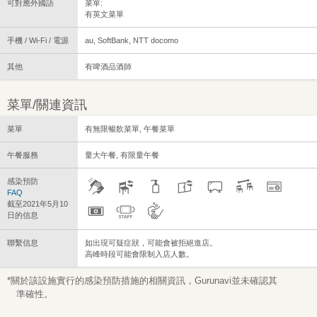
可對應外國語
菜單:
有英文菜單
手機 / Wi-Fi / 電源
au, SoftBank, NTT docomo
其他
有啤酒品酒師
菜單/關連資訊
菜單
有無限暢飲菜單, 午餐菜單
午餐服務
量大午餐, 有限量午餐
感染預防
FAQ
截至2021年5月10
日的信息
聯繫信息
如出現可疑症狀，可能會被拒絕進店。
高峰時段可能會限制入店人數。
*關於該設施實行的感染預防措施的相關資訊，Gurunavi並未確認其
準確性。