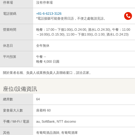
停車場
沒有停車場
電話號碼
+81-6-6213-3126
*電話接聽可能會使用日語，不便之處敬請見諒。
營業時間
晚餐：17:00～下個1:00(L.O.24:00, 酒水L.O.24:30), 午餐：11:00
～16:00(L.O.15:30), 11:00～下個1:00(L.O.1:00, 酒水L.O.24:23)
休息日
全年無休
平均預算
午餐 --
晚餐 4,000 日圓
關於業者名稱、負責人或業務負責人及聯絡窗口，請洽店家。
座位/設備資訊
總席數
64
宴會最大人數
座着時 60
手機 / Wi-Fi / 電源
au, SoftBank, NTT docomo
其他
有葡萄酒品酒師, 有葡萄酒庫