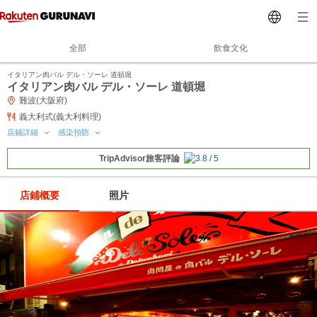
全部
飲食文化
イタリアン肉バル デル・ソーレ 道頓堀
イタリアン肉バル デル・ソーレ 道頓堀
難波(大阪府)
義大利式(義大利料理)
店鋪詳細
感染預防
TripAdvisor旅客評論
店鋪概要
照片