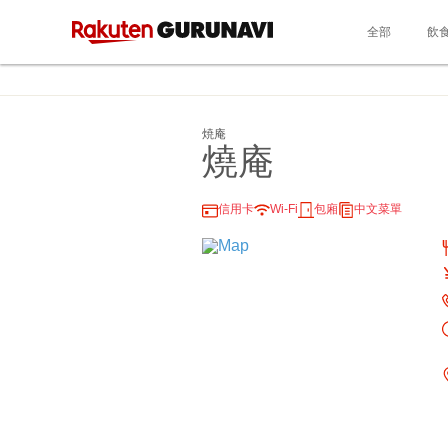
全部
飲
焼庵
燒庵
信用卡
Wi-Fi
包廂
中文菜單