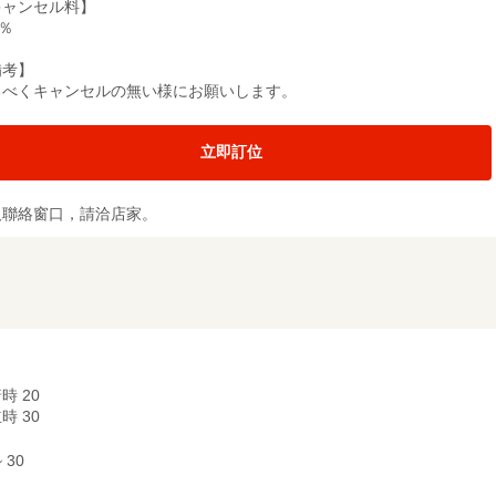
キャンセル料】
0％
備考】
るべくキャンセルの無い様にお願いします。
立即訂位
及聯絡窗口，請洽店家。
時 20
時 30
~ 30