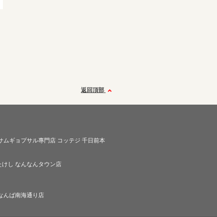
返回頂部
サムギョプサル專門店 コッテジ 千日前本
たけし なんなんタウン店
 なんば南海通り店