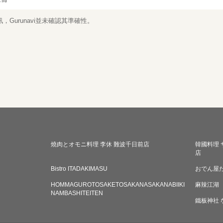
Gurunavi並未確認其準確性。
燒肉とオモニ料理 李休 難波千日前店
韓國料理 
店
Bistro ITADAKIMASU
おでん屋
HOMMAGUROTOSAKETOSAKANASAKANABIIKI
麻辣江湖
NAMBASHITEITEN
鐵板神社