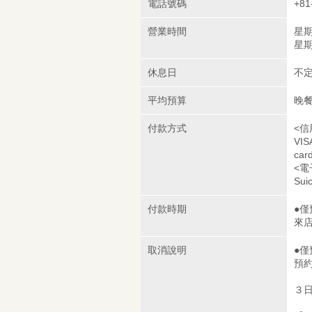
電話號碼
+81
營業時間
星期六
星期
休息日
不
平均預算
晚餐
付款方式
<信
VIS
car
<電
Sui
付款時期
●
來
取消說明
●
預
３日