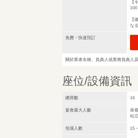
【
10
【
な
免費・快速預訂
關於業者名稱、負責人或業務負責人
座位/設備資訊
總席數
16
宴會最大人數
座着
站立
包場人數
15 