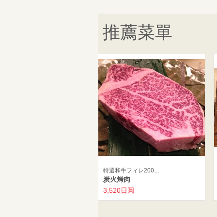
推薦菜單
特選和牛フィレ200…
炭火烤肉
3,520日圓