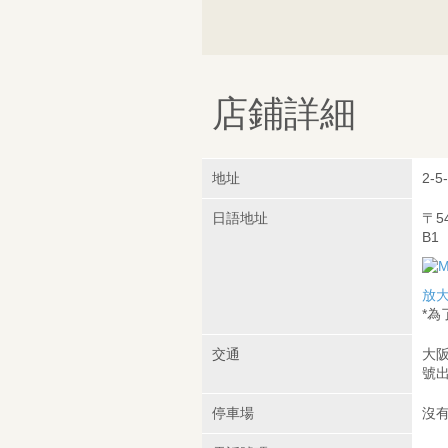
店鋪詳細
地址
2-5
日語地址
〒5
B1
放
*
交通
大阪
號出
停車場
沒