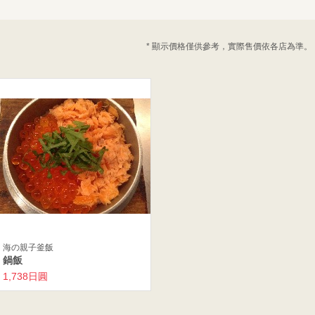
* 顯示價格僅供參考，實際售價依各店為準。
海の親子釜飯
鍋飯
1,738日圓