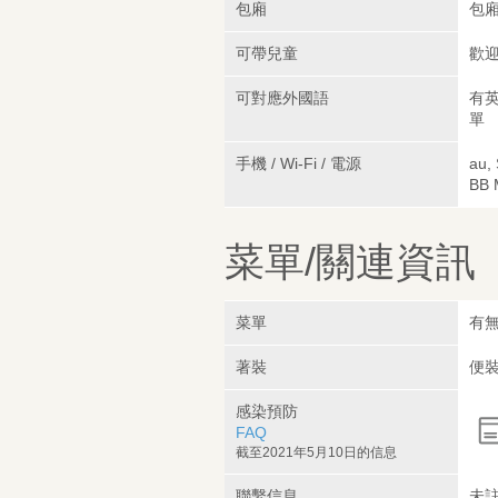
包廂
包
可帶兒童
歡
可對應外國語
有英
單
手機 / Wi-Fi / 電源
au,
BB 
菜單/關連資訊
菜單
有
著裝
便
感染預防
FAQ
截至2021年5月10日的信息
聯繫信息
未