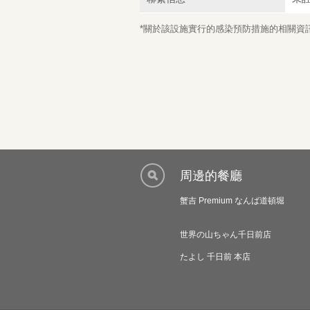
*關於該設施實行的感染預防措施的相關資訊，
周邊的餐廳
蟹吉 Premium なんば道頓堀
世界の山ちゃん千日前店
たよし 千日前 本店