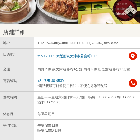
店鋪詳細
地址
1-18, Wakamiyacho, Izumiotsu-shi, Osaka, 595-0065
日語地址
〒595-0065 大阪府泉大津市若宮町1-18
交通
南海本線 泉大津站 步行4分鐘 南海本線 松之濱站 步行13分鐘
電話號碼
+81-725-30-0530
*電話接聽可能會使用日語，不便之處敬請見諒。
營業時間
星期一～星期六/假日前一天/假日 晚餐：18:00～23:00(L.O.22:00,
酒水L.O.22:30)
休息日
每週星期日
平均預算
午餐 900 日圓
晚餐 3,000 日圓