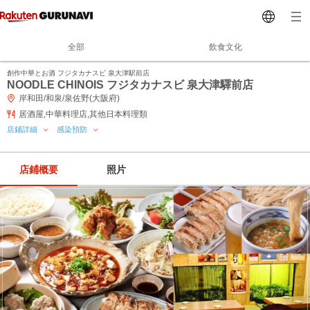
全部
飲食文化
創作中華とお酒 フジタカナスビ 泉大津駅前店
NOODLE CHINOIS フジタカナスビ 泉大津驛前店
岸和田/和泉/泉佐野(大阪府)
居酒屋,中華料理店,其他日本料理類
店鋪詳細
感染預防
店鋪概要
照片