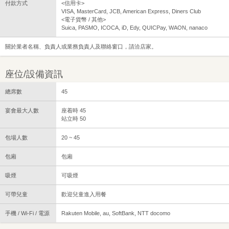
付款方式
<信用卡>
VISA, MasterCard, JCB, American Express, Diners Club
<電子貨幣 / 其他>
Suica, PASMO, ICOCA, iD, Edy, QUICPay, WAON, nanaco
關於業者名稱、負責人或業務負責人及聯絡窗口，請洽店家。
座位/設備資訊
總席數
45
宴會最大人數
座着時 45
站立時 50
包場人數
20 ~ 45
包廂
包廂
吸煙
可吸煙
可帶兒童
歡迎兒童進入用餐
手機 / Wi-Fi / 電源
Rakuten Mobile, au, SoftBank, NTT docomo