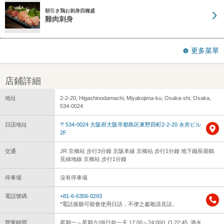
朝引き鶏お刺身四種盛
雞肉刺身
更多菜單
店鋪詳細
地址
2-2-20, Higashinodamachi, Miyakojima-ku, Osaka-shi, Osaka,
534-0024
日語地址
〒534-0024 大阪府大阪市都島区東野田町2-2-20 永井ビル
2F
交通
JR 京橋站 步行3分鐘 京阪本線 京橋站 步行1分鐘 地下鐵長堀鶴
見綠地線 京橋站 步行1分鐘
停車場
沒有停車場
電話號碼
+81-6-6356-0293
*電話接聽可能會使用日語，不便之處敬請見諒。
營業時間
星期一～星期六/假日前一天 17:00～24:00(L.O.22:45, 酒水