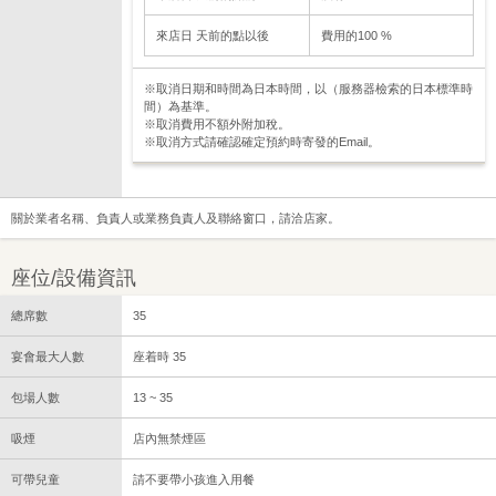
來店日 天前的點以後
費用的100 %
※取消日期和時間為日本時間，以（服務器檢索的日本標準時
間）為基準。
※取消費用不額外附加稅。
※取消方式請確認確定預約時寄發的Email。
關於業者名稱、負責人或業務負責人及聯絡窗口，請洽店家。
座位/設備資訊
總席數
35
宴會最大人數
座着時 35
包場人數
13 ~ 35
吸煙
店內無禁煙區
可帶兒童
請不要帶小孩進入用餐