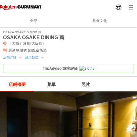
全部
飲食文化
OSAKA OSAKE DINING 鶫
OSAKA OSAKE DINING 鶇
（大阪）京橋(大阪府)
居酒屋,雞肉菜餚,章魚燒
店鋪詳細
感染預防
TripAdvisor旅客評論
店鋪概要
菜單
照片