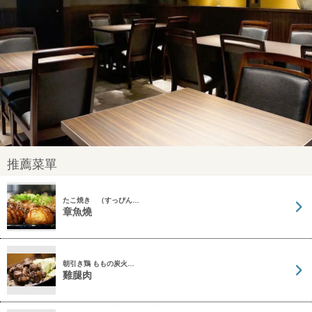
推薦菜單
たこ焼き （すっぴん…
章魚燒
朝引き鶏 ももの炭火…
雞腿肉