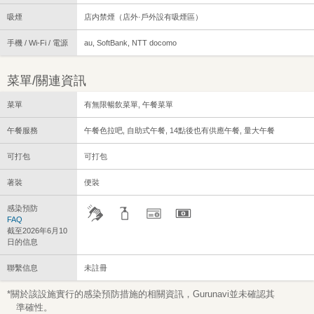
吸煙
店内禁煙（店外·戶外設有吸煙區）
手機 / Wi-Fi / 電源
au, SoftBank, NTT docomo
菜單/關連資訊
菜單
有無限暢飲菜單, 午餐菜單
午餐服務
午餐色拉吧, 自助式午餐, 14點後也有供應午餐, 量大午餐
可打包
可打包
著裝
便裝
感染預防
FAQ
截至2026年6月10
日的信息
聯繫信息
未註冊
*關於該設施實行的感染預防措施的相關資訊，Gurunavi並未確認其
準確性。