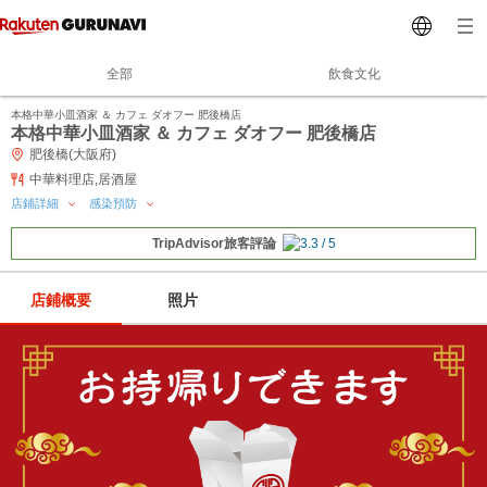
全部
飲食文化
本格中華小皿酒家 ＆ カフェ ダオフー 肥後橋店
本格中華小皿酒家 ＆ カフェ ダオフー 肥後橋店
肥後橋(大阪府)
中華料理店,居酒屋
店鋪詳細
感染預防
TripAdvisor旅客評論
店鋪概要
照片