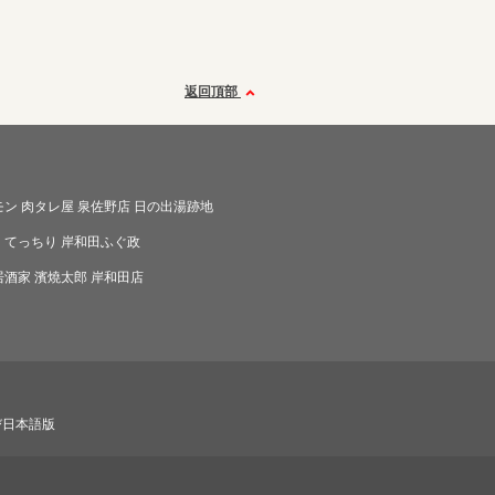
返回頂部
ン 肉タレ屋 泉佐野店 日の出湯跡地
・てっちり 岸和田ふぐ政
酒家 濱燒太郎 岸和田店
び日本語版