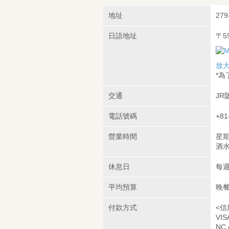
地址
279
日語地址
〒5
放
*
交通
JR
電話號碼
+81
營業時間
星期
酒水L
休息日
每
平均預算
晚餐
付款方式
<信
VIS
NC 