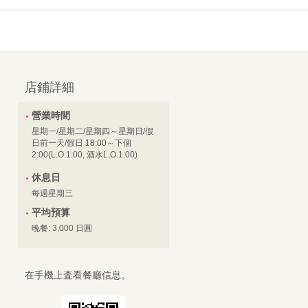
店鋪詳細
營業時間
星期一/星期二/星期四～星期日/假
日前一天/假日 18:00～下個
2:00(L.O.1:00, 酒水L.O.1:00)
休息日
每週星期三
平均預算
晚餐: 3,000 日圓
在手機上査看餐廳信息。