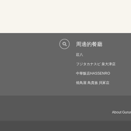
周邊的餐廳
莊八
フジタカナスビ 泉大津店
中華飯店HASSENRO
燒鳥屋 鳥貴族 貝冢店
About Gurun