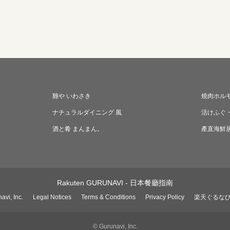
雞や いわさき
燒肉ホルモ
ナチュラルダイニング 風
活けふぐ
酒と肴 まんまん。
產直海鮮居
Rakuten GURUNAVI - 日本餐廳指南
avi, Inc.
Legal Notices
Terms & Conditions
Privacy Policy
楽天ぐるな
© Gurunavi, Inc.