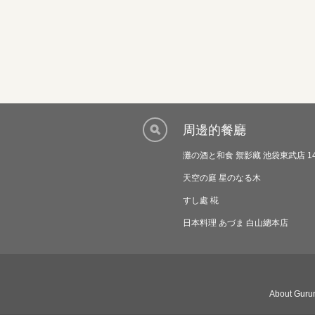
周邊的餐廳
灘の酒と和食 禦影藏 池袋東武店 1
天空の庭 星のなる木
すし處 椛
日本料理 あづま 白山總本店
About Gurun