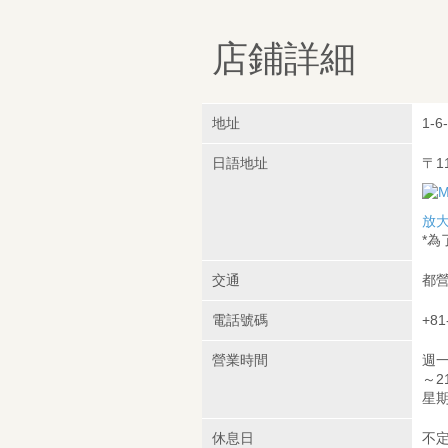
店鋪詳細
地址
1-6
日語地址
〒1
放
*
交通
都營
電話號碼
+81
營業時間
週一至
～21
星期六
休息日
不