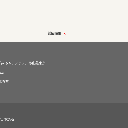
返回頂部
「みゆき」／ホテル椿山莊東京
袋店
木春堂
び日本語版