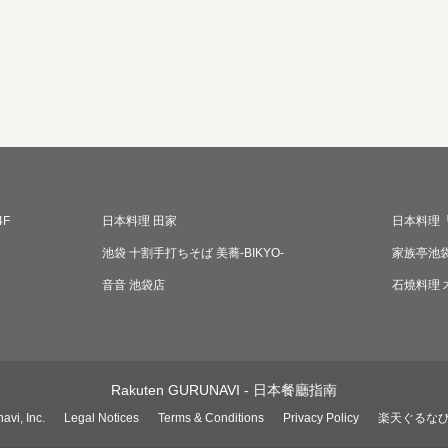
4F
日本料理 田家
日本料理
池袋 十割手打ちそば 美蕎‐BIKYO‐
家族亭池
音音 池袋店
石燒料理 
Rakuten GURUNAVI - 日本餐廳指南
avi, Inc.
Legal Notices
Terms & Conditions
Privacy Policy
楽天ぐるな