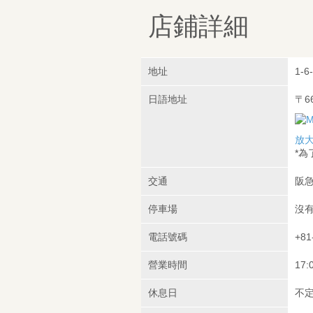
店鋪詳細
地址
1-6
日語地址
〒6
放
*
交通
阪急
停車場
沒
電話號碼
+81
營業時間
17:
休息日
不