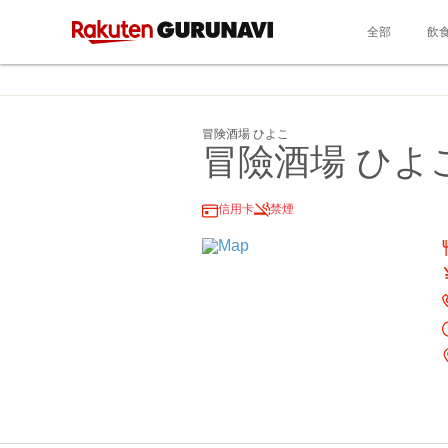
全部
飲
冒険酒場 ひよこ
冒險酒場 ひよ
信用卡
禁煙