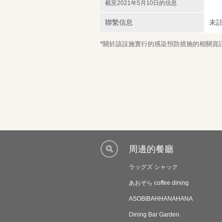
截至2021年5月10日的信息
聯繫信息
未
*關於該設施實行的感染預防措施的相關資訊，
周邊的餐廳
ラッグズ シャック
あおぞら coffee dining
ASOBIBAHHANAHANA
Dining Bar Garden