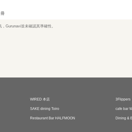
註冊
Gurunavi並未確認其準確性。
WIRED 本店
3Flippers
SAKE dining Toiro
cafe bar
Restaurant Bar HALFMOON
Dining &