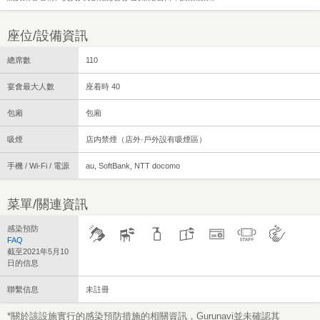
座位/設備資訊
總席數
110
宴會最大人數
座着時 40
包廂
包廂
吸煙
店内禁煙（店外·戶外設有吸煙區）
手機 / Wi-Fi / 電源
au, SoftBank, NTT docomo
菜單/關連資訊
感染預防
FAQ
截至2021年5月10
日的信息
聯繫信息
未註冊
*關於該設施實行的感染預防措施的相關資訊，Gurunavi並未確認其