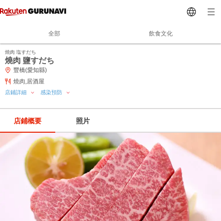
全部
飲食文化
焼肉 塩すだち
燒肉 鹽すだち
豐橋(愛知縣)
燒肉,居酒屋
店鋪詳細
感染預防
店鋪概要
照片