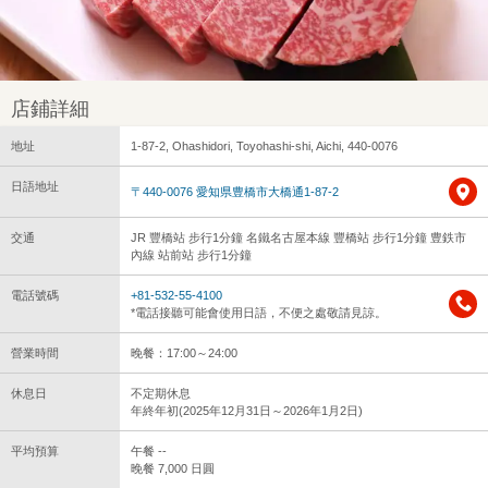
店鋪詳細
地址
1-87-2, Ohashidori, Toyohashi-shi, Aichi, 440-0076
日語地址
〒440-0076 愛知県豊橋市大橋通1-87-2
交通
JR 豐橋站 步行1分鐘 名鐵名古屋本線 豐橋站 步行1分鐘 豊鉄市
內線 站前站 步行1分鐘
電話號碼
+81-532-55-4100
*電話接聽可能會使用日語，不便之處敬請見諒。
營業時間
晚餐：17:00～24:00
休息日
不定期休息
年終年初(2025年12月31日～2026年1月2日)
平均預算
午餐 --
晚餐 7,000 日圓