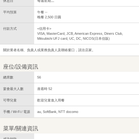
休息日
每週星期二
平均預算
午餐 --
晚餐 2,500 日圓
付款方式
<信用卡>
VISA, MasterCard, JCB, American Express, Diners Club,
Mitsubishi UFJ card, UC, DC, NICOS(日本信販)
關於業者名稱、負責人或業務負責人及聯絡窗口，請洽店家。
座位/設備資訊
總席數
56
宴會最大人數
座着時 52
可帶兒童
歡迎兒童進入用餐
手機 / Wi-Fi / 電源
au, SoftBank, NTT docomo
菜單/關連資訊
感染預防