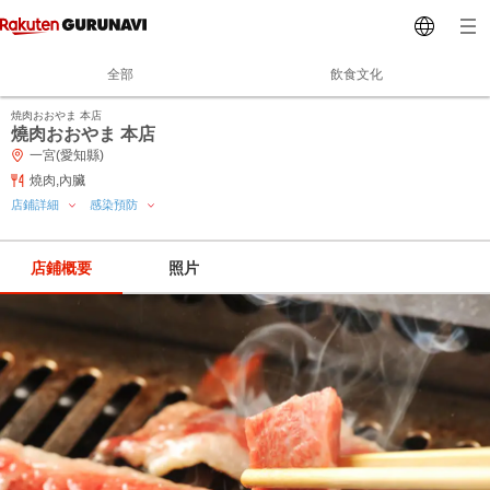
全部
飲食文化
焼肉おおやま 本店
燒肉おおやま 本店
一宮(愛知縣)
燒肉,內臟
店鋪詳細
感染預防
店鋪概要
照片