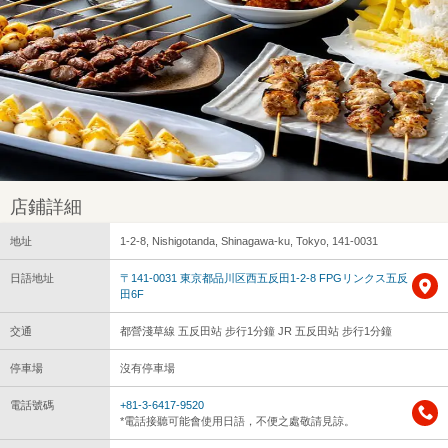
店鋪詳細
地址
1-2-8, Nishigotanda, Shinagawa-ku, Tokyo, 141-0031
日語地址
〒141-0031 東京都品川区西五反田1-2-8 FPGリンクス五反
田6F
交通
都營淺草線 五反田站 步行1分鐘 JR 五反田站 步行1分鐘
停車場
沒有停車場
電話號碼
+81-3-6417-9520
*電話接聽可能會使用日語，不便之處敬請見諒。