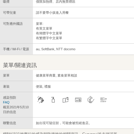
吸煙
僅限加熱煙、店內無禁煙區
可帶兒童
請不要帶小孩進入用餐
可對應外國語
菜單:
有英文菜單
有簡體字中文菜單
有繁體字中文菜單
手機 / Wi-Fi / 電源
au, SoftBank, NTT docomo
菜單/關連資訊
菜單
健康菜單商量, 素食菜單相談
著裝
便裝, 禮服
感染預防
FAQ
截至2021年5月10
日的信息
聯繫信息
如出現可疑症狀，可能會被拒絕進店。