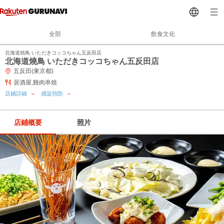
全部
飲食文化
北海道焼鳥 いただきコッコちゃん五反田店
北海道燒鳥 いただきコッコちゃん五反田店
五反田(東京都)
居酒屋,雞肉串燒
店鋪詳細
感染預防
店鋪概要
照片