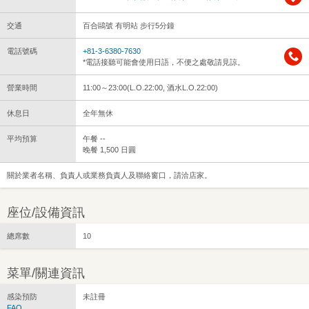
交通
百合鷗號 有明站 步行5分鐘
電話號碼
+81-3-6380-7630
*電話接聽可能會使用日語，不便之處敬請見諒。
營業時間
11:00～23:00(L.O.22:00, 酒水L.O.22:00)
休息日
全年無休
平均預算
午餐 --
晚餐 1,500 日圓
關於業者名稱、負責人或業務負責人及聯絡窗口，請洽店家。
座位/設備資訊
總席數
10
菜單/關連資訊
感染預防
未註冊
FAQ