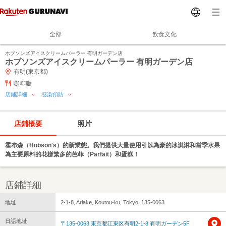
全部
飲食文化
ホブソンズアイスクリームパーラー 有明ガーデン店
ホブソンズアイスクリームパーラー 有明ガーデン店
有明(東京都)
咖啡廳
店鋪詳細
感染預防
店鋪概要
照片
霍布森（Hobson's）的新業態。我們提供大量使用引以為豪的冰淇淋和當季水果
為主要原料的花樣繁多的芭菲（Parfait）和蛋糕！
店鋪詳細
地址
2-1-8, Ariake, Koutou-ku, Tokyo, 135-0063
日語地址
〒135-0063 東京都江東区有明2-1-8 有明ガーデン5F