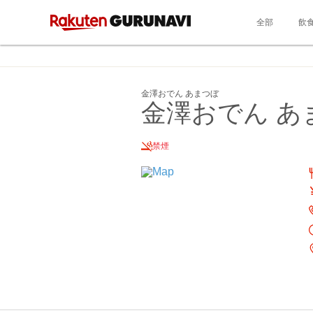
全部
飲
金澤おでん あまつぼ
金澤おでん あ
禁煙