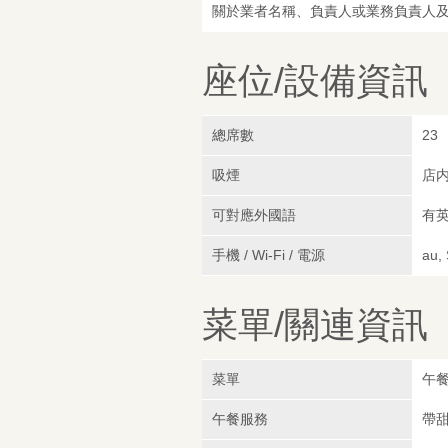
關於業者名稱、負責人或業務負責人
座位/設備資訊
總席數
23
吸煙
店
可對應外國語
有
手機 / Wi-Fi / 電源
au,
菜單/關連資訊
菜單
午
午餐服務
帶甜