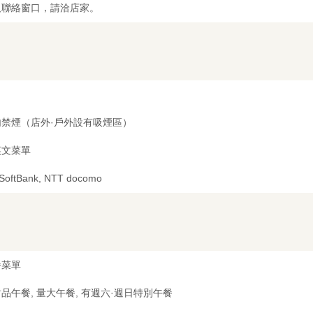
及聯絡窗口，請洽店家。
内禁煙（店外·戶外設有吸煙區）
英文菜單
 SoftBank, NTT docomo
餐菜單
品午餐, 量大午餐, 有週六·週日特別午餐