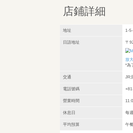
店鋪詳細
地址
1-5
日語地址
〒9
放
*
交通
JR
電話號碼
+81
營業時間
11:
休息日
每
平均預算
午餐