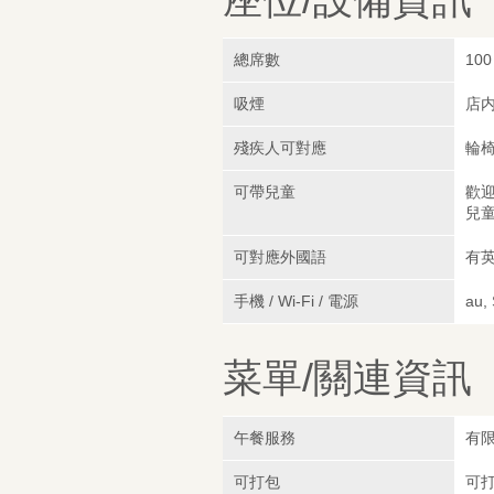
總席數
100
吸煙
店
殘疾人可對應
輪
可帶兒童
歡迎
兒童
可對應外國語
有英
手機 / Wi-Fi / 電源
au,
菜單/關連資訊
午餐服務
有
可打包
可