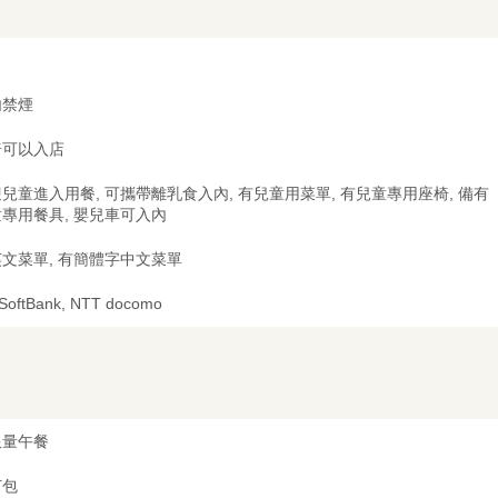
内禁煙
椅可以入店
兒童進入用餐, 可攜帶離乳食入內, 有兒童用菜單, 有兒童專用座椅, 備有
專用餐具, 嬰兒車可入內
文菜單, 有簡體字中文菜單
 SoftBank, NTT docomo
限量午餐
打包