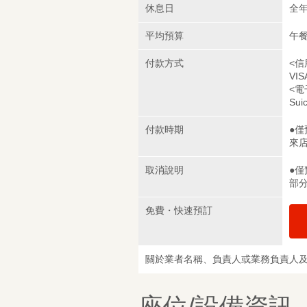
休息日
全
平均預算
午餐
付款方式
<信
VIS
<電
Sui
付款時期
●
來
取消說明
●
部
免費・快速預訂
關於業者名稱、負責人或業務負責人
座位/設備資訊