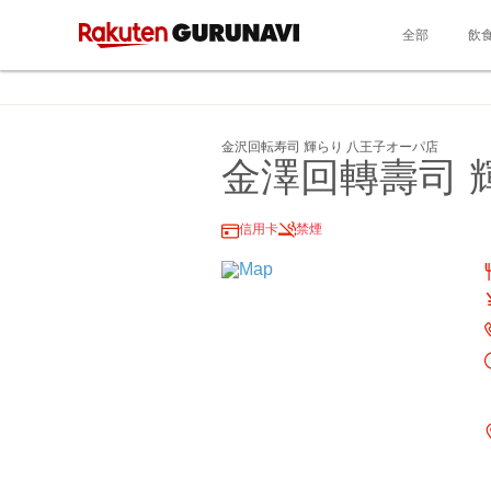
全部
飲
金沢回転寿司 輝らり 八王子オーパ店
金澤回轉壽司 
信用卡
禁煙