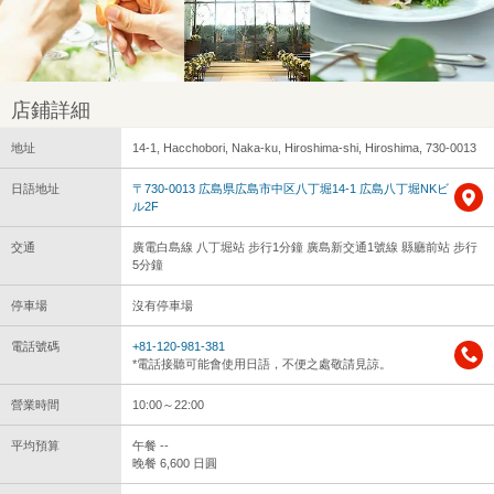
店鋪詳細
地址
14-1, Hacchobori, Naka-ku, Hiroshima-shi, Hiroshima, 730-0013
日語地址
〒730-0013 広島県広島市中区八丁堀14-1 広島八丁堀NKビ
ル2F
交通
廣電白島線 八丁堀站 步行1分鐘 廣島新交通1號線 縣廳前站 步行
5分鐘
停車場
沒有停車場
電話號碼
+81-120-981-381
*電話接聽可能會使用日語，不便之處敬請見諒。
營業時間
10:00～22:00
平均預算
午餐 --
晚餐 6,600 日圓