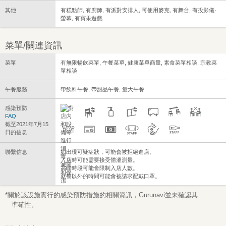
其他
有糕點師, 有廚師, 有派對安排人, 可使用麥克, 有舞台, 有投影儀·
螢幕, 有賓果遊戲
菜單/關連資訊
菜單
有無限暢飲菜單, 午餐菜單, 健康菜單商量, 素食菜單相談, 宗教菜
單相談
午餐服務
帶飲料午餐, 帶甜品午餐, 量大午餐
感染預防
FAQ
截至2021年7月15
日的信息
聯繫信息
如出現可疑症狀，可能會被拒絕進店。
入店時可能需要接受體溫測量。
高峰時段可能會限制入店人數。
就餐以外的時間可能會被請求配戴口罩。
*關於該設施實行的感染預防措施的相關資訊，Gurunavi並未確認其
準確性。