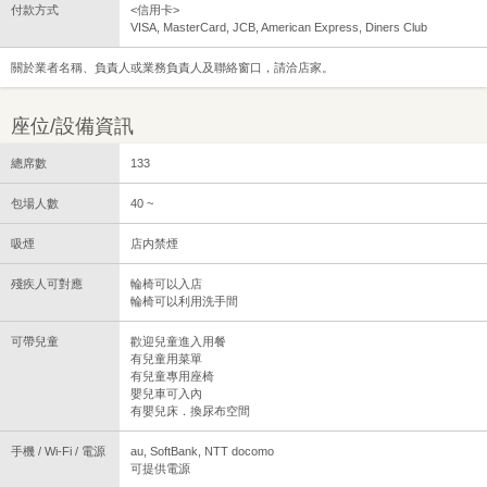
付款方式
<信用卡>
VISA, MasterCard, JCB, American Express, Diners Club
關於業者名稱、負責人或業務負責人及聯絡窗口，請洽店家。
座位/設備資訊
總席數
133
包場人數
40 ~
吸煙
店内禁煙
殘疾人可對應
輪椅可以入店
輪椅可以利用洗手間
可帶兒童
歡迎兒童進入用餐
有兒童用菜單
有兒童專用座椅
嬰兒車可入內
有嬰兒床．換尿布空間
手機 / Wi-Fi / 電源
au, SoftBank, NTT docomo
可提供電源