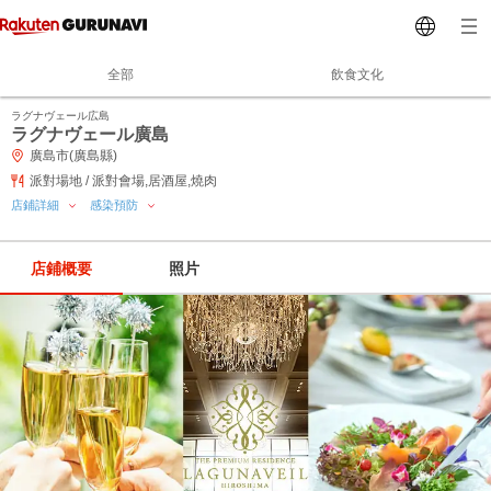
全部
飲食文化
ラグナヴェール広島
ラグナヴェール廣島
廣島市(廣島縣)
派對場地 / 派對會場,居酒屋,燒肉
店鋪詳細
感染預防
店鋪概要
照片