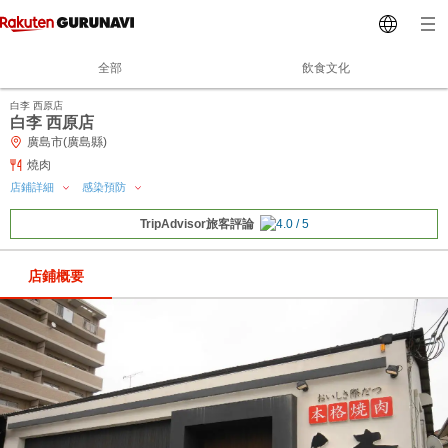
全部
飲食文化
白李 西原店
白李 西原店
廣島市(廣島縣)
燒肉
店鋪詳細
感染預防
TripAdvisor旅客評論
店鋪概要