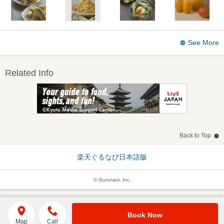
See More
Related Info
Back to Top
楽天ぐるなび日本語版
© Gurunavi, Inc.
Book Now
Map
Call