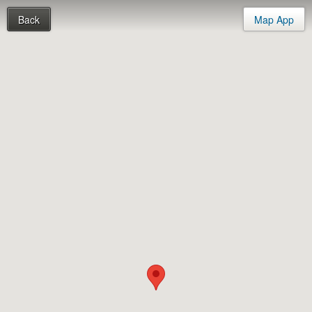
Back
Map App