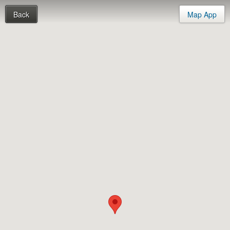
Back
Map App