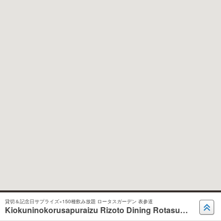
貸切＆記念日サプライズ×150種飲み放題 ロータスガーデン 表参道
Kiokuninokorusapuraizu Rizoto Dining Rotasugaden Omotesandoh