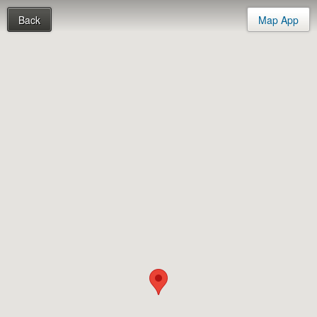
Back
Map App