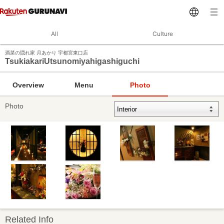
All
Culture
酒菜の隠れ家 月あかり 宇都宮東口店
TsukiakariUtsunomiyahigashiguchi
Overview
Menu
Photo
Photo
Related Info