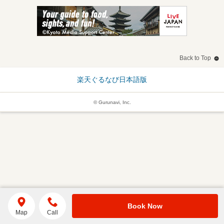
Back to Top
楽天ぐるなび日本語版
© Gurunavi, Inc.
Book Now
Map
Call