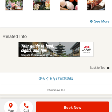
See More
Related Info
Back to Top
楽天ぐるなび日本語版
© Gurunavi, Inc.
Book Now
Map
Call