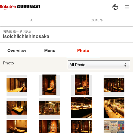
All
Culture
旬魚菜 磯一 新大阪店
IsoichiIchishinosaka
Overview
Menu
Photo
Photo