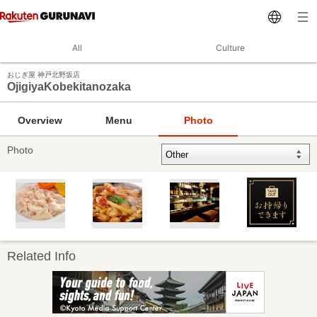
All
Culture
おじぎ屋 神戸北野坂店
OjigiyaKobekitanozaka
Overview
Menu
Photo
Photo
Related Info