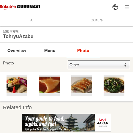
All
Culture
登龍 麻布店
TohryuAzabu
Overview
Menu
Photo
Photo
Related Info