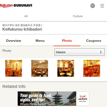
All
Culture
横浜中華街 個室 慶福楼本店 市場通り
Keifukurou Ichibadori
Overview
Menu
Photo
Coupons
Photo
Related Info