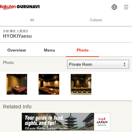
All
Culture
京都 瓢嘻 八重洲店
HYOKIYaesu
Overview
Menu
Photo
Photo
Related Info