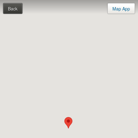
Back
Map App