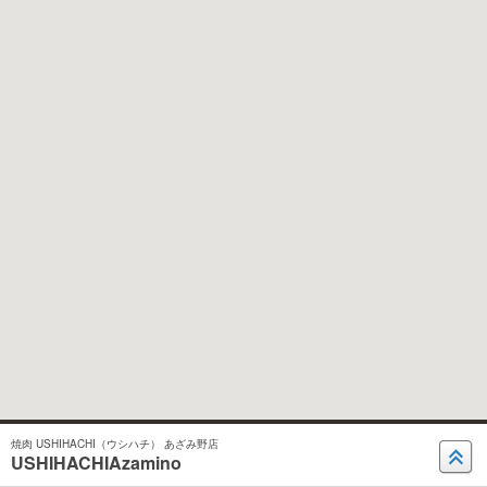
焼肉 USHIHACHI（ウシハチ） あざみ野店
USHIHACHIAzamino