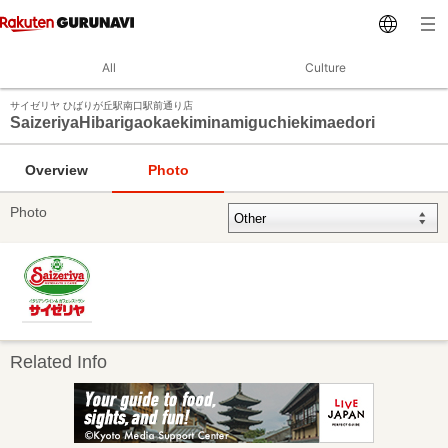
All
Culture
サイゼリヤ ひばりが丘駅南口駅前通り店
SaizeriyaHibarigaokaekiminamiguchiekimaedori
Overview
Photo
Photo
Related Info