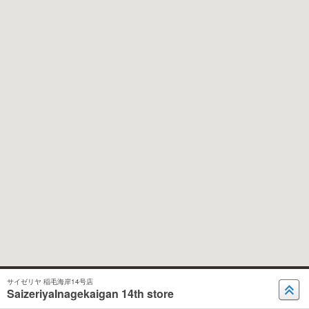
サイゼリヤ 稲毛海岸14号店
SaizeriyaInagekaigan 14th store