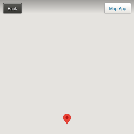
Back
Map App