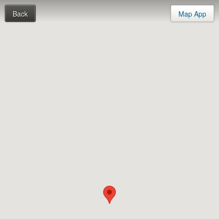
Back
Map App