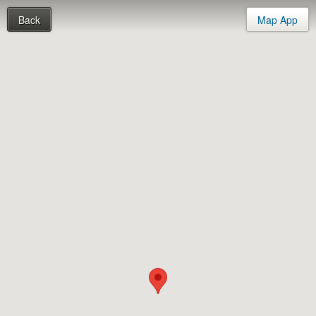
Back
Map App