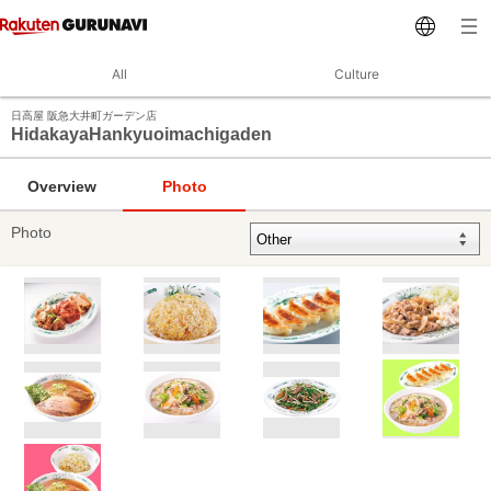
All
Culture
日高屋 阪急大井町ガーデン店
HidakayaHankyuoimachigaden
Overview
Photo
Photo