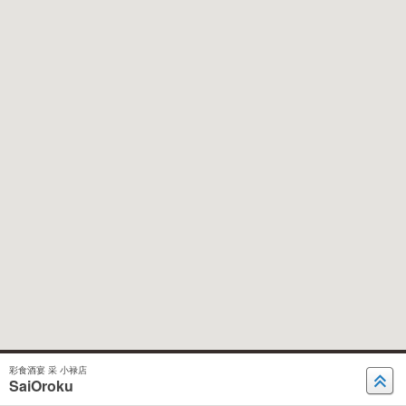
彩食酒宴 采 小禄店
SaiOroku