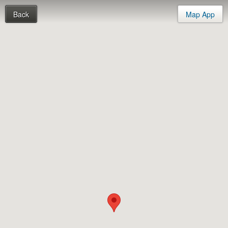
Back
Map App