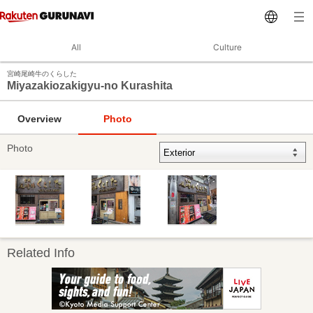
All
Culture
宮崎尾崎牛のくらした
Miyazakiozakigyu-no Kurashita
Overview
Photo
Photo
Related Info