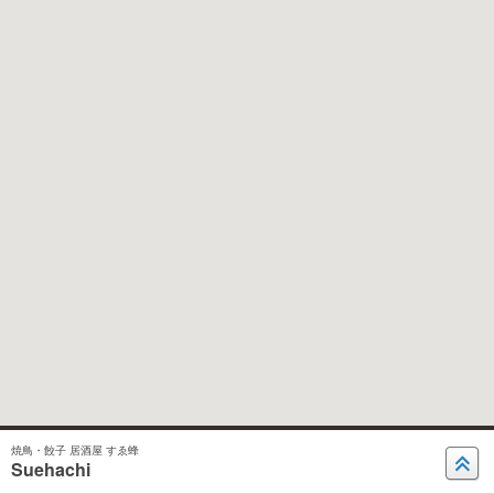
焼鳥・餃子 居酒屋 すゑ蜂
Suehachi