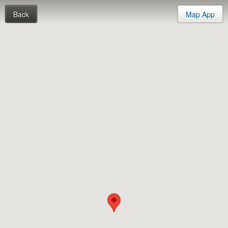
Back
Map App