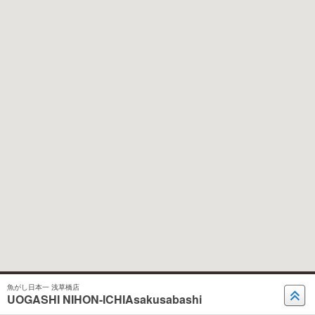
魚がし日本一 浅草橋店
UOGASHI NIHON-ICHIAsakusabashi