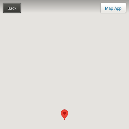
Back
Map App