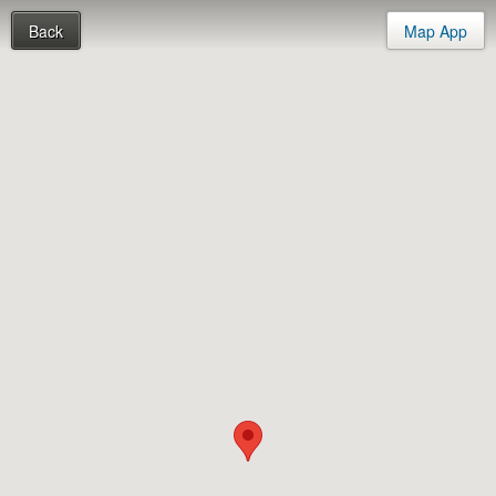
Back
Map App