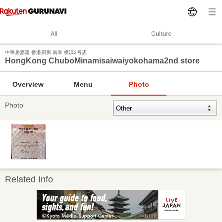
All
Culture
中華居酒屋 香港厨房 南幸 横浜2号店
HongKong ChuboMinamisaiwaiyokohama2nd store
Overview
Menu
Photo
Photo
Related Info