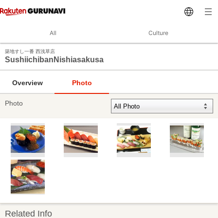
All
Culture
築地すし一番 西浅草店
SushiichibanNishiasakusa
Overview
Photo
Photo
Related Info