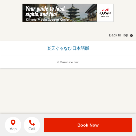
Back to Top
楽天ぐるなび日本語版
© Gurunavi, Inc.
Book Now
Map
Call