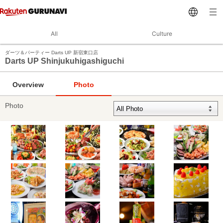
All
Culture
ダーツ＆パーティー Darts UP 新宿東口店
Darts UP Shinjukuhigashiguchi
Overview
Photo
Photo