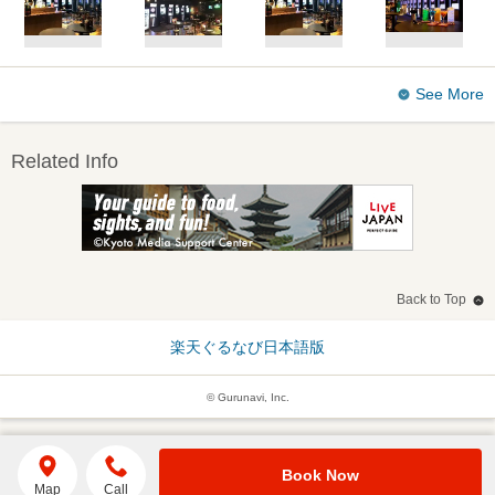
See More
Related Info
Back to Top
楽天ぐるなび日本語版
© Gurunavi, Inc.
Book Now
Map
Call