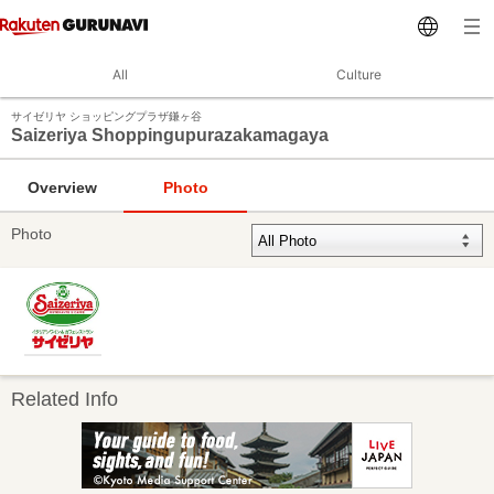
All
Culture
サイゼリヤ ショッピングプラザ鎌ヶ谷
Saizeriya Shoppingupurazakamagaya
Overview
Photo
Photo
Related Info